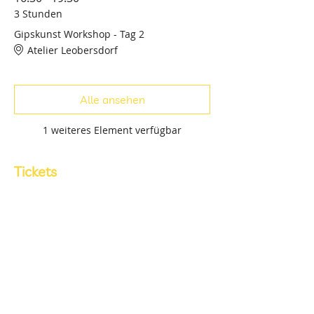
3 Stunden
Gipskunst Workshop - Tag 2
Atelier Leobersdorf
Alle ansehen
1 weiteres Element verfügbar
Tickets
Verkauf beendet
Tickettyp
Workshop Gipskunst
Mehr Infos
Preis