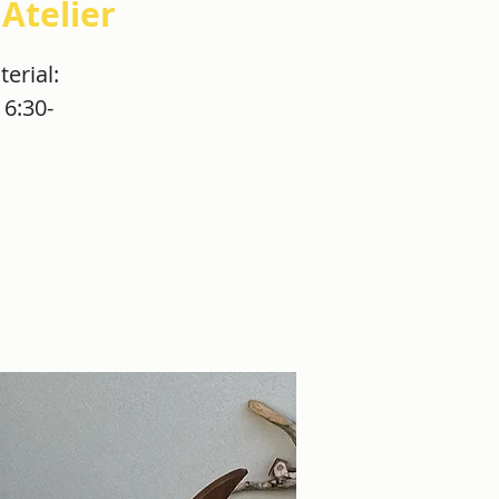
 Atelier
erial:
16:30-