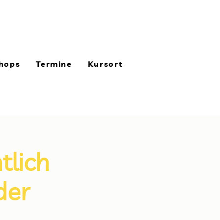
Die Glückstrainerin
hops
Termine
Kursort
tlich
der