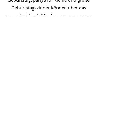
Geburtstagskinder können über das
gesamte Jahr stattfinden, ausgenommen
sind die Kurstage Montag, Donnerstag
und Freitag.