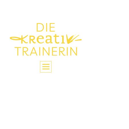
> Die Glückstrainerin
(KINDER)GEBURTSTAG
IN LEOBERSDORF